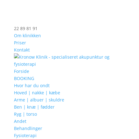
22 89 81 91
Om klinikken
Priser
Kontakt
Forside
BOOKING
Hvor har du ondt
Hoved | nakke | kæbe
Arme | albuer | skuldre
Ben | knæ | fødder
Ryg | torso
Andet
Behandlinger
Fysioterapi