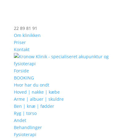
22 89 81 91
Om klinikken
Priser
Kontakt
Forside
BOOKING
Hvor har du ondt
Hoved | nakke | kæbe
Arme | albuer | skuldre
Ben | knæ | fødder
Ryg | torso
Andet
Behandlinger
Fysioterapi